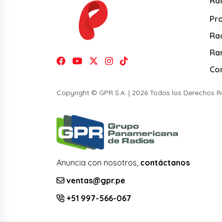
Ra
Pr
Rad
Ra
Co
Copyright © GPR S.A. | 2026 Todos los Derechos 
Anuncia con nosotros,
contáctanos
ventas@gpr.pe
+51 997-566-067