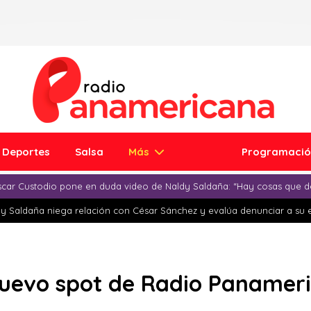
Deportes
Salsa
Más
Programaci
car Custodio pone en duda video de Naldy Saldaña: “Hay cosas que d
y Saldaña niega relación con César Sánchez y evalúa denunciar a su 
nuevo spot de Radio Panameri