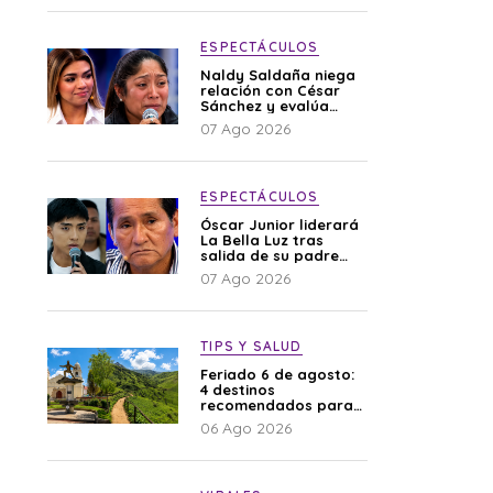
ESPECTÁCULOS
Naldy Saldaña niega
relación con César
Sánchez y evalúa
denunciar a su
07 Ago 2026
esposa: “Es una
difamación”
ESPECTÁCULOS
Óscar Junior liderará
La Bella Luz tras
salida de su padre
por polémica con
07 Ago 2026
Naldy Saldaña
TIPS Y SALUD
Feriado 6 de agosto:
4 destinos
recomendados para
disfrutar el descanso
06 Ago 2026