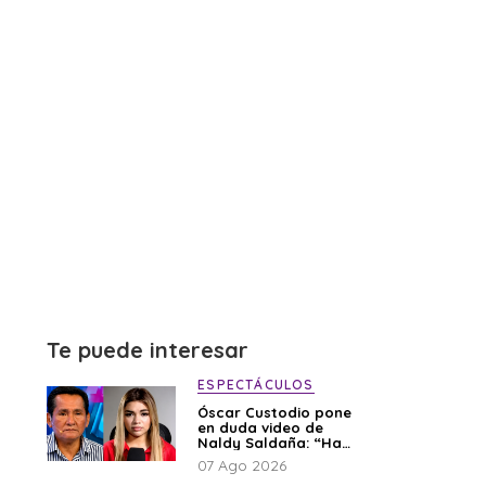
Te puede interesar
ESPECTÁCULOS
Óscar Custodio pone
en duda video de
Naldy Saldaña: “Hay
cosas que de repente
07 Ago 2026
se han editado”