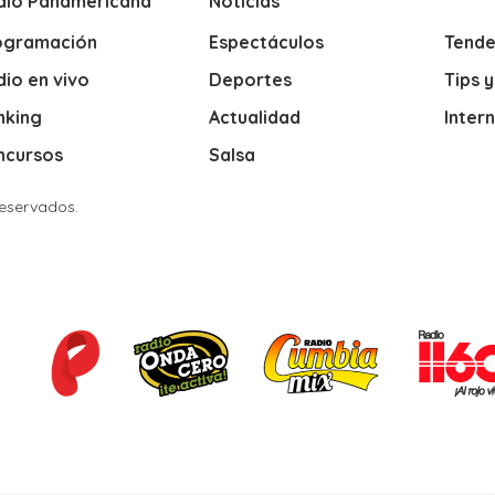
dio Panamericana
Noticias
ogramación
Espectáculos
Tende
io en vivo
Deportes
Tips 
nking
Actualidad
Inter
ncursos
Salsa
Reservados.