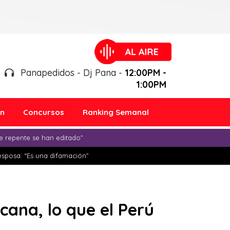
Panapedidos - Dj Pana -
12:00PM -
1:00PM
ón
Concursos
Ranking Semanal
e repente se han editado”
esposa: “Es una difamación”
cana, lo que el Perú