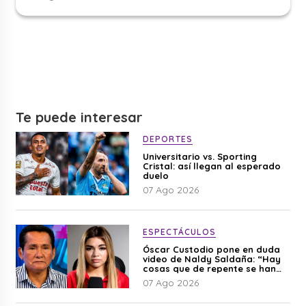
Te puede interesar
DEPORTES
Universitario vs. Sporting
Cristal: así llegan al esperado
duelo
07 Ago 2026
ESPECTÁCULOS
Óscar Custodio pone en duda
video de Naldy Saldaña: “Hay
cosas que de repente se han
editado”
07 Ago 2026