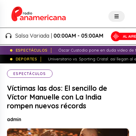
Salsa Variada |
00:00AM - 05:00AM
ESPECTÁCULOS
Óscar Custodio pone en duda video de N
DEPORTES
Universitario vs. Sporting Cristal: así llegan a
ESPECTÁCULOS
Víctimas las dos: El sencillo de
Víctor Manuelle con La India
rompen nuevos récords
admin