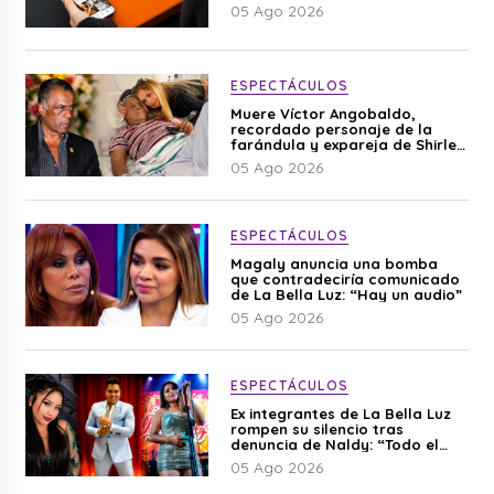
05 Ago 2026
ESPECTÁCULOS
Muere Víctor Angobaldo,
recordado personaje de la
farándula y expareja de Shirley
Cherres
05 Ago 2026
ESPECTÁCULOS
Magaly anuncia una bomba
que contradeciría comunicado
de La Bella Luz: “Hay un audio”
05 Ago 2026
ESPECTÁCULOS
Ex integrantes de La Bella Luz
rompen su silencio tras
denuncia de Naldy: “Todo el
mundo lo sabía”
05 Ago 2026