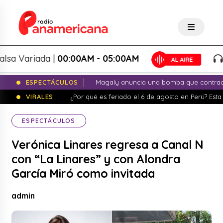
Variada |
00:00AM - 05:00AM
Sal
ESPECTÁCULOS
Magaly anuncia una bomba que contrade
VIRALES
¿Por qué es feriado el 6 de agosto en Perú? Esta 
ESPECTÁCULOS
Verónica Linares regresa a Canal N
con “La Linares” y con Alondra
García Miró como invitada
admin