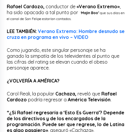
Rafael Cardozo,
conductor de
«Verano Extremo»
,
ha sido opacado a tal punto por
‘
Majin Boo’
que sus días en
el canal de San Felipe estarían contados.
LEE TAMBIÉN:
Verano Extremo: Hombre desnudo se
cruza en programa en vivo – VIDEO
Como jugando, este singular personaje se ha
ganado la simpatía de los televidentes al punto que
las cifras del rating se elevan cuando el obeso
personaje aparece.
¿VOLVERÍA A AMÉRICA?
Carol Reali, la popular
Cachaza,
reveló que
Rafael
Cardozo
podría regresar a
América Televisión
.
“¿Si Rafael regresaría a ‘Esto Es Guerra’? Depende
de los directivos y de los encargados de la
programación. Puede ser que regrese, lo de Latina
es algo pasajero»
, aseguró «Cachaza».