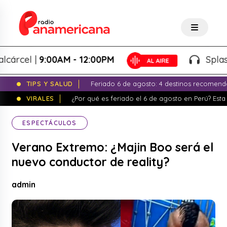
cel |
9:00AM - 12:00PM
Splash! - 
TIPS Y SALUD
Feriado 6 de agosto: 4 destinos recomend
VIRALES
¿Por qué es feriado el 6 de agosto en Perú? Esta 
ESPECTÁCULOS
Verano Extremo: ¿Majin Boo será el
nuevo conductor de reality?
admin