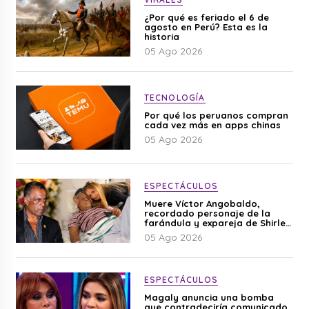
¿Por qué es feriado el 6 de
agosto en Perú? Esta es la
historia
05 Ago 2026
TECNOLOGÍA
Por qué los peruanos compran
cada vez más en apps chinas
05 Ago 2026
ESPECTÁCULOS
Muere Víctor Angobaldo,
recordado personaje de la
farándula y expareja de Shirley
Cherres
05 Ago 2026
ESPECTÁCULOS
Magaly anuncia una bomba
que contradeciría comunicado