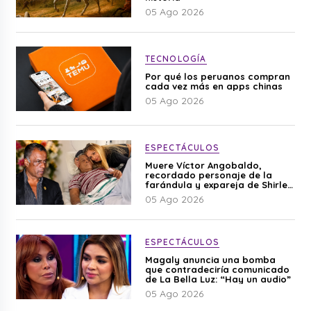
05 Ago 2026
TECNOLOGÍA
Por qué los peruanos compran
cada vez más en apps chinas
05 Ago 2026
ESPECTÁCULOS
Muere Víctor Angobaldo,
recordado personaje de la
farándula y expareja de Shirley
Cherres
05 Ago 2026
ESPECTÁCULOS
Magaly anuncia una bomba
que contradeciría comunicado
de La Bella Luz: “Hay un audio”
05 Ago 2026