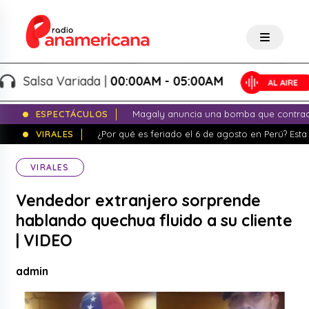
Salsa Variada |
00:00AM - 05:00AM
ESPECTÁCULOS
Magaly anuncia una bomba que contrade
VIRALES
¿Por qué es feriado el 6 de agosto en Perú? Esta 
VIRALES
Vendedor extranjero sorprende
hablando quechua fluido a su cliente
| VIDEO
admin