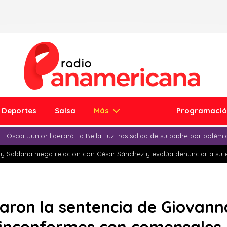
Deportes
Salsa
Más
Programaci
Óscar Junior liderará La Bella Luz tras salida de su padre por polém
y Saldaña niega relación con César Sánchez y evalúa denunciar a su 
aron la sentencia de Giovann