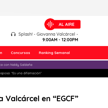
Splash! - Giovanna Valcárcel -
9:00AM - 12:00PM
ón
Concursos
Ranking Semanal
ica con Naldy Saldaña
esposa: “Es una difamación”
a Valcárcel en “EGCF”