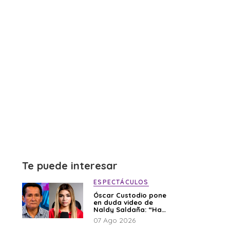
Te puede interesar
ESPECTÁCULOS
Óscar Custodio pone
en duda video de
Naldy Saldaña: “Hay
cosas que de repente
07 Ago 2026
se han editado”