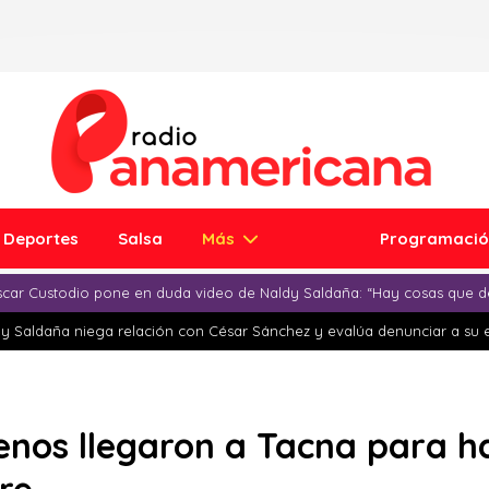
Deportes
Salsa
Más
Programaci
car Custodio pone en duda video de Naldy Saldaña: “Hay cosas que d
y Saldaña niega relación con César Sánchez y evalúa denunciar a su 
lenos llegaron a Tacna para 