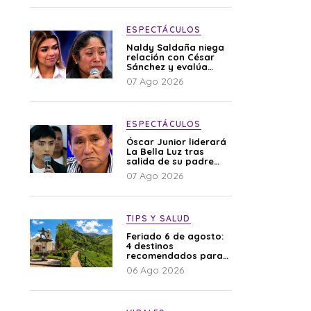
ESPECTÁCULOS
Naldy Saldaña niega
relación con César
Sánchez y evalúa
denunciar a su
07 Ago 2026
esposa: “Es una
difamación”
ESPECTÁCULOS
Óscar Junior liderará
La Bella Luz tras
salida de su padre
por polémica con
07 Ago 2026
Naldy Saldaña
TIPS Y SALUD
Feriado 6 de agosto:
4 destinos
recomendados para
disfrutar el descanso
06 Ago 2026