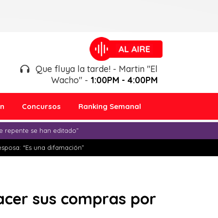
Que fluya la tarde! - Martin "El
Wacho" -
1:00PM - 4:00PM
ón
Concursos
Ranking Semanal
e repente se han editado”
esposa: “Es una difamación”
hacer sus compras por