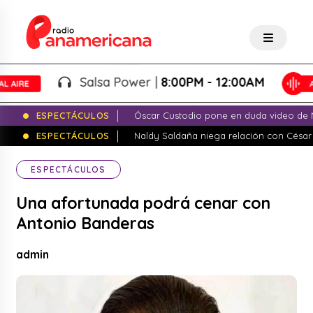
Salsa Power |
8:00PM - 12:00AM
ESPECTÁCULOS
Óscar Custodio pone en duda video de N
ESPECTÁCULOS
Naldy Saldaña niega relación con César
ESPECTÁCULOS
Una afortunada podrá cenar con
Antonio Banderas
admin