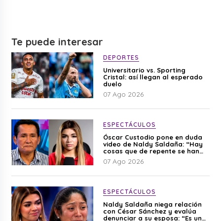
Te puede interesar
DEPORTES
Universitario vs. Sporting
Cristal: así llegan al esperado
duelo
07 Ago 2026
ESPECTÁCULOS
Óscar Custodio pone en duda
video de Naldy Saldaña: “Hay
cosas que de repente se han
editado”
07 Ago 2026
ESPECTÁCULOS
Naldy Saldaña niega relación
con César Sánchez y evalúa
denunciar a su esposa: “Es una