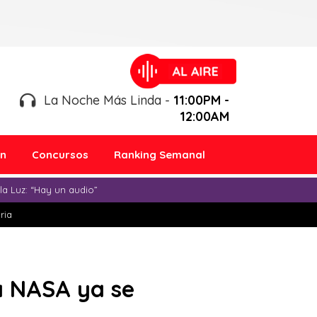
La Noche Más Linda -
11:00PM -
12:00AM
ón
Concursos
Ranking Semanal
a Luz: “Hay un audio”
ria
la NASA ya se