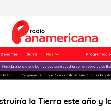
Deportes
Salsa
Más
Programaci
Magaly anuncia una bomba que contradeciría comunicado de La Bell
IRALES
¿Por qué es feriado el 6 de agosto en Perú? Esta es la histo
truiría la Tierra este año y 