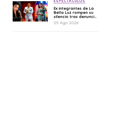
ESPECTÁCULOS
Ex integrantes de La
Bella Luz rompen su
silencio tras denuncia
de Naldy: “Todo el
05 Ago 2026
mundo lo sabía”