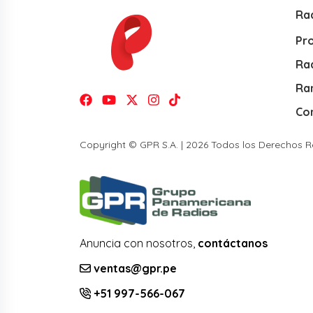
Ra
Pr
Rad
Ra
Co
Copyright © GPR S.A. | 2026 Todos los Derechos 
Anuncia con nosotros,
contáctanos
ventas@gpr.pe
+51 997-566-067