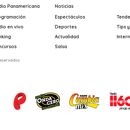
dio Panamericana
Noticias
ogramación
Espectáculos
Tende
io en vivo
Deportes
Tips 
nking
Actualidad
Inter
ncursos
Salsa
Reservados.