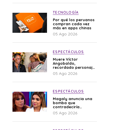
TECNOLOGÍA
Por qué los peruanos
compran cada vez
más en apps chinas
05 Ago 2026
ESPECTÁCULOS
Muere Víctor
Angobaldo,
recordado personaje
de la farándula y
05 Ago 2026
expareja de Shirley
Cherres
ESPECTÁCULOS
Magaly anuncia una
bomba que
contradeciría
comunicado de La
05 Ago 2026
Bella Luz: “Hay un
audio”