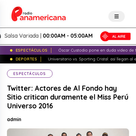
lsa Variada |
00:00AM - 05:00AM
ESPECTÁCULOS
Óscar Custodio pone en duda video de N
DEPORTES
Universitario vs. Sporting Cristal: así llegan a
ESPECTÁCULOS
Twitter: Actores de Al Fondo hay
Sitio critican duramente el Miss Perú
Universo 2016
admin