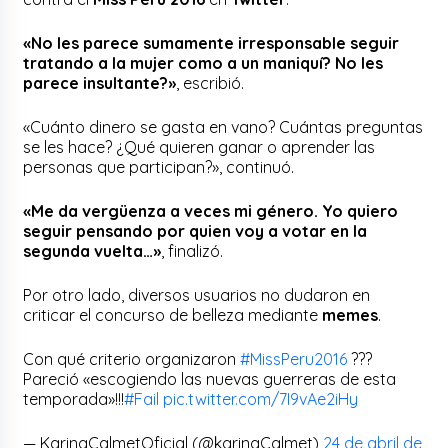
«No les parece sumamente irresponsable seguir
tratando a la mujer como a un maniquí? No les
parece insultante?»
, escribió.
«Cuánto dinero se gasta en vano? Cuántas preguntas
se les hace? ¿Qué quieren ganar o aprender las
personas que participan?», continuó.
«Me da vergüenza a veces mi género. Yo quiero
seguir pensando por quien voy a votar en la
segunda vuelta…»
, finalizó.
Por otro lado, diversos usuarios no dudaron en
criticar el concurso de belleza mediante
memes
.
Con qué criterio organizaron
#MissPeru2016
???
Pareció «escogiendo las nuevas guerreras de esta
temporada»!!!
#Fail
pic.twitter.com/7I9vAe2iHy
— KarinaCalmetOficial (@karinaCalmet)
24 de abril de