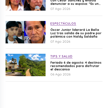
con César Sánchez y evalúa
denunciar a su esposa: “Es una
difamación”
07 Ago 2026
ESPECTÁCULOS
Óscar Junior liderará La Bella
Luz tras salida de su padre por
polémica con Naldy Saldaña
07 Ago 2026
TIPS Y SALUD
Feriado 6 de agosto: 4 destinos
recomendados para disfrutar
el descanso
06 Ago 2026