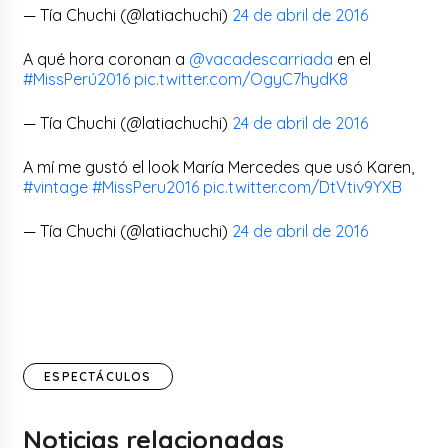
— Tía Chuchi (@latiachuchi)
24 de abril de 2016
A qué hora coronan a
@vacadescarriada
en el
#MissPerú2016
pic.twitter.com/OgyC7hydK8
— Tía Chuchi (@latiachuchi)
24 de abril de 2016
A mí me gustó el look María Mercedes que usó Karen,
#vintage
#MissPeru2016
pic.twitter.com/DtVtiv9YXB
— Tía Chuchi (@latiachuchi)
24 de abril de 2016
ESPECTÁCULOS
Noticias relacionadas