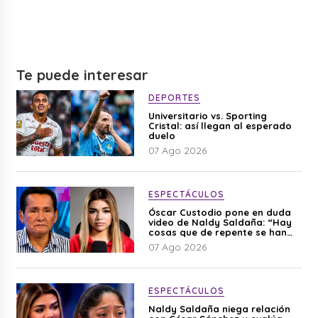
Te puede interesar
DEPORTES
Universitario vs. Sporting
Cristal: así llegan al esperado
duelo
07 Ago 2026
ESPECTÁCULOS
Óscar Custodio pone en duda
video de Naldy Saldaña: “Hay
cosas que de repente se han
editado”
07 Ago 2026
ESPECTÁCULOS
Naldy Saldaña niega relación