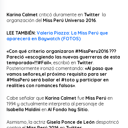
Karina Calmet
criticó duramente en
Twitter
la
organización del
Miss Perú Universo 2016
.
LEE TAMBIÉN:
Valeria Piazza: La Miss Perú que
aparecerá en Baywatch (FOTOS)
«Con qué criterio organizaron #MissPeru2016 ???
Pareció «escogiendo las nuevas guerreras de esta
temporada»!!!#Fail»
, escribió en
Twitter
.
Posteriormente ironizó comentando:
«Al paso que
vamos señores,el próximo requisito para ser
#MissPerú será bailar el #toto y participar en
realities con romances falsos»
.
Cabe señalar que
Karina Calmet
fue
Miss Perú
en
1994 y actualmente interpreta al personaje de
Isabella Maldini
en
Al Fondo hay Sitio.
Asimismo, la actriz
Gisela Ponce de León
despotricó
contra el
Miss Perú 2016
en
Twitter
.