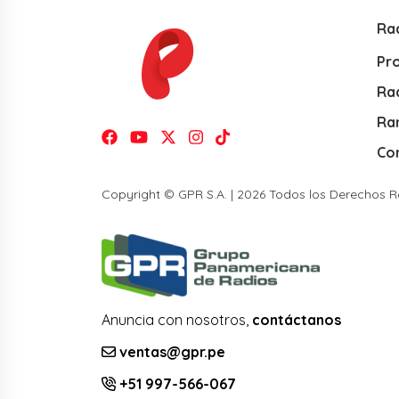
Ra
Pr
Rad
Ra
Co
Copyright © GPR S.A. | 2026 Todos los Derechos 
Anuncia con nosotros,
contáctanos
ventas@gpr.pe
+51 997-566-067