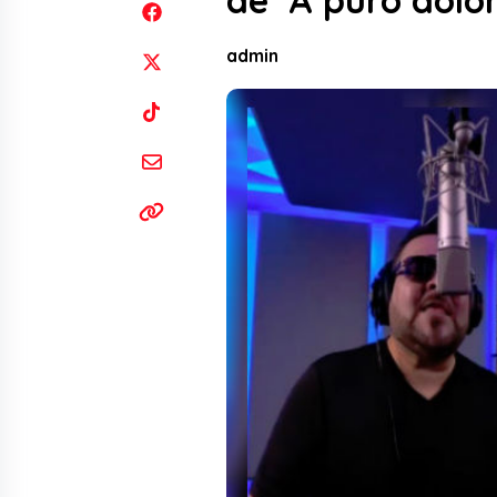
de ‘A puro dolor
admin