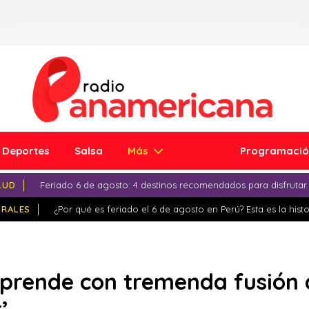
Deportes
Salsa
Más
Programaci
LUD
Feriado 6 de agosto: 4 destinos recomendados para disfrutar
IRALES
¿Por qué es feriado el 6 de agosto en Perú? Esta es la histo
prende con tremenda fusión a