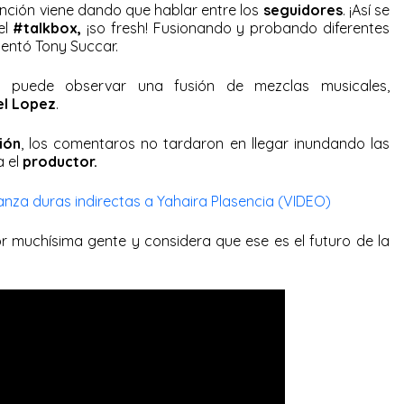
anción viene dando que hablar entre los
seguidores
. ¡Así se
el
#talkbox,
¡so fresh! Fusionando y probando diferentes
mentó Tony Succar.
se puede observar una fusión de mezclas musicales,
el Lopez
.
ión
, los comentaros no tardaron en llegar inundando las
a el
productor.
anza duras indirectas a Yahaira Plasencia (VIDEO)
or muchísima gente y considera que ese es el futuro de la