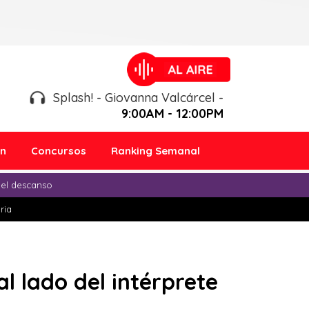
Splash! - Giovanna Valcárcel -
9:00AM - 12:00PM
ón
Concursos
Ranking Semanal
 el descanso
ria
l lado del intérprete