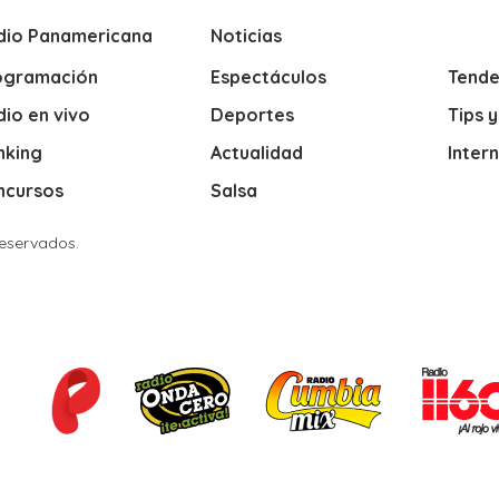
dio Panamericana
Noticias
ogramación
Espectáculos
Tende
io en vivo
Deportes
Tips 
nking
Actualidad
Inter
ncursos
Salsa
Reservados.