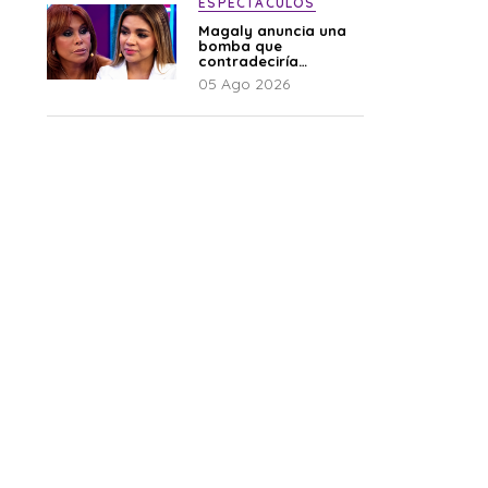
ESPECTÁCULOS
Magaly anuncia una
bomba que
contradeciría
comunicado de La
05 Ago 2026
Bella Luz: “Hay un
audio”