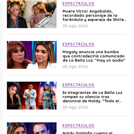
ESPECTÁCULOS
Muere Víctor Angobaldo,
recordado personaje de la
farándula y expareja de Shirley
Cherres
05 Ago 2026
ESPECTÁCULOS
Magaly anuncia una bomba
que contradeciría comunicado
de La Bella Luz: “Hay un audio”
05 Ago 2026
ESPECTÁCULOS
Ex integrantes de La Bella Luz
rompen su silencio tras
denuncia de Naldy: “Todo el
mundo lo sabía”
05 Ago 2026
ESPECTÁCULOS
Naldy Saldaña cuenta el