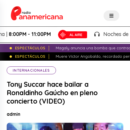
00PM - 11:00PM
Noches de Fantas
ESPECTÁCULOS
Magaly anuncia una bomba que contrade
ESPECTÁCULOS
Muere Víctor Angobaldo, recordado pers
INTERNACIONALES
Tony Succar hace bailar a
Ronaldinho Gaúcho en pleno
concierto (VIDEO)
admin