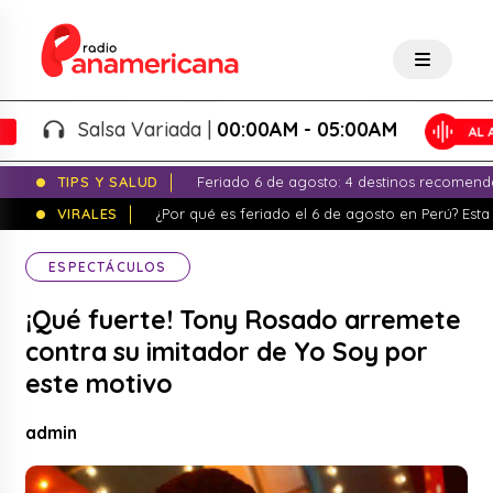
Salsa Variada |
00:00AM - 05:00AM
TIPS Y SALUD
Feriado 6 de agosto: 4 destinos recomend
VIRALES
¿Por qué es feriado el 6 de agosto en Perú? Esta 
ESPECTÁCULOS
¡Qué fuerte! Tony Rosado arremete
contra su imitador de Yo Soy por
este motivo
admin