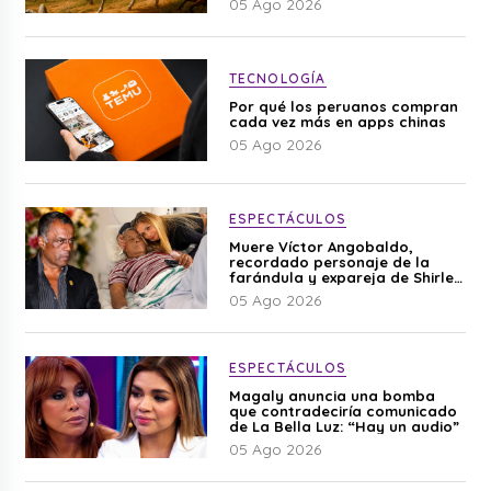
05 Ago 2026
TECNOLOGÍA
Por qué los peruanos compran
cada vez más en apps chinas
05 Ago 2026
ESPECTÁCULOS
Muere Víctor Angobaldo,
recordado personaje de la
farándula y expareja de Shirley
Cherres
05 Ago 2026
ESPECTÁCULOS
Magaly anuncia una bomba
que contradeciría comunicado
de La Bella Luz: “Hay un audio”
05 Ago 2026