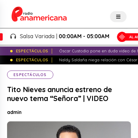
Salsa Variada |
00:00AM - 05:00AM
ESPECTÁCULOS
Óscar Custodio pone en duda video de N
ESPECTÁCULOS
Naldy Saldaña niega relación con César
ESPECTÁCULOS
Tito Nieves anuncia estreno de
nuevo tema “Señora” | VIDEO
admin