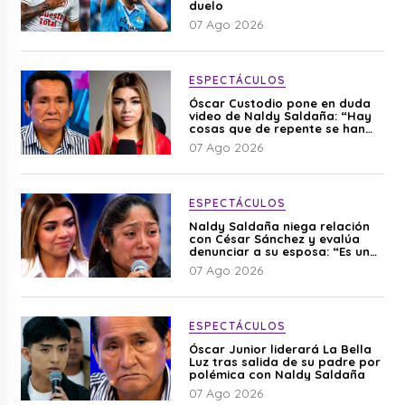
duelo
07 Ago 2026
ESPECTÁCULOS
Óscar Custodio pone en duda
video de Naldy Saldaña: “Hay
cosas que de repente se han
editado”
07 Ago 2026
ESPECTÁCULOS
Naldy Saldaña niega relación
con César Sánchez y evalúa
denunciar a su esposa: “Es una
difamación”
07 Ago 2026
ESPECTÁCULOS
Óscar Junior liderará La Bella
Luz tras salida de su padre por
polémica con Naldy Saldaña
07 Ago 2026