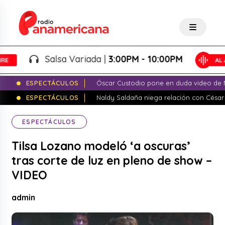
Salsa Variada |
3:00PM - 10:00PM
ESPECTÁCULOS
Óscar Custodio pone en duda video de N
ESPECTÁCULOS
Naldy Saldaña niega relación con César
ESPECTÁCULOS
Tilsa Lozano modeló ‘a oscuras’
tras corte de luz en pleno de show –
VIDEO
admin