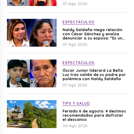
editado”
07 Ago 2026
ESPECTÁCULOS
Naldy Saldaña niega relación
con César Sánchez y evalúa
denunciar a su esposa: “Es una
difamación”
07 Ago 2026
ESPECTÁCULOS
Óscar Junior liderará La Bella
Luz tras salida de su padre por
polémica con Naldy Saldaña
07 Ago 2026
TIPS Y SALUD
Feriado 6 de agosto: 4 destinos
recomendados para disfrutar
el descanso
06 Ago 2026