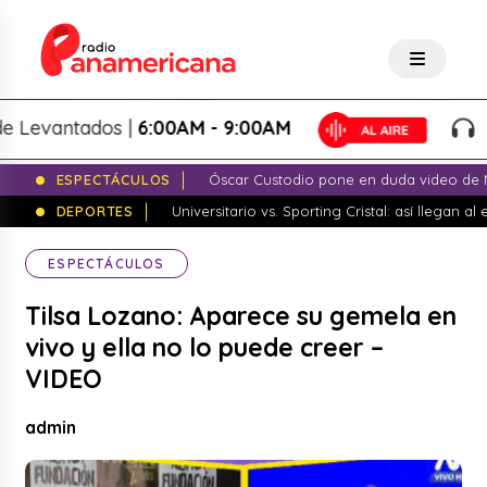
evantados |
6:00AM - 9:00AM
Lo M
ESPECTÁCULOS
Óscar Custodio pone en duda video de N
DEPORTES
Universitario vs. Sporting Cristal: así llegan a
ESPECTÁCULOS
Tilsa Lozano: Aparece su gemela en
vivo y ella no lo puede creer –
VIDEO
admin