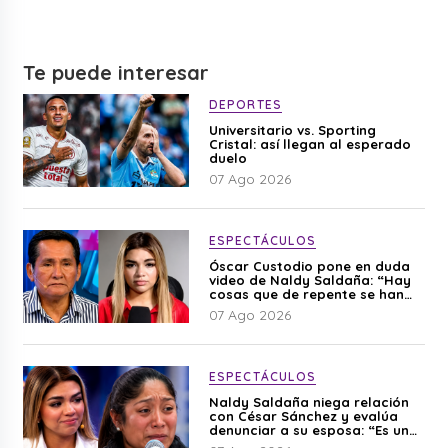
Te puede interesar
DEPORTES
Universitario vs. Sporting
Cristal: así llegan al esperado
duelo
07 Ago 2026
ESPECTÁCULOS
Óscar Custodio pone en duda
video de Naldy Saldaña: “Hay
cosas que de repente se han
editado”
07 Ago 2026
ESPECTÁCULOS
Naldy Saldaña niega relación
con César Sánchez y evalúa
denunciar a su esposa: “Es una
difamación”