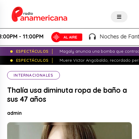
PM - 11:00PM
Noches de Fantasía 
ESPECTÁCULOS
Magaly anuncia una bomba que contrade
ESPECTÁCULOS
Muere Víctor Angobaldo, recordado pers
INTERNACIONALES
Thalía usa diminuta ropa de baño a
sus 47 años
admin