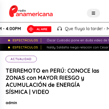
00PM
Que fluya la tarde! - Martin
ESPECTÁCULOS
Óscar Custodio pone en duda video de N
ESPECTÁCULOS
Naldy Saldaña niega relación con César
ACTUALIDAD
TERREMOTO en PERÚ: CONOCE las
ZONAS con MAYOR RIESGO y
ACUMULACIÓN de ENERGÍA
SÍSMICA | VIDEO
admin