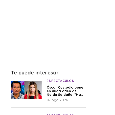
Te puede interesar
ESPECTÁCULOS
Óscar Custodio pone
en duda video de
Naldy Saldaña: “Hay
cosas que de repente
07 Ago 2026
se han editado”