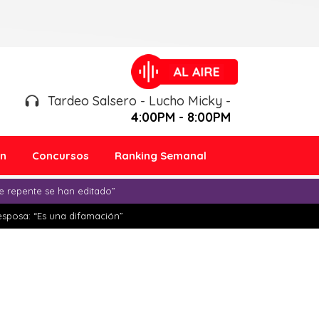
Tardeo Salsero - Lucho Micky -
4:00PM - 8:00PM
ón
Concursos
Ranking Semanal
e repente se han editado”
esposa: “Es una difamación”