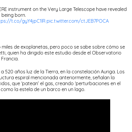
ERE instrument on the Very Large Telescope have revealed
m being born.
tps://t.co/gyY4jpC1lR
pic.twitter.com/ctJEB7POCA
o miles de exoplanetas, pero poco se sabe sobre cómo se
ti, quien ha dirigido este estudio desde el Observatorio
 Francia.
 520 años luz de la Tierra, en la constelación Auriga. Los
tructura espiral mencionada anteriormente, señalan la
idos, que ‘patean’ el gas, creando ‘perturbaciones en el
 como la estela de un barco en un lago.