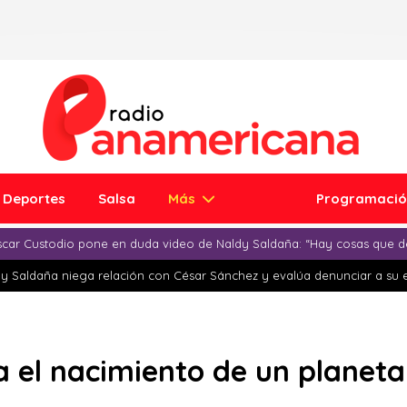
Deportes
Salsa
Más
Programaci
car Custodio pone en duda video de Naldy Saldaña: “Hay cosas que d
y Saldaña niega relación con César Sánchez y evalúa denunciar a su 
a el nacimiento de un planeta