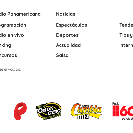
dio Panamericana
Noticias
ogramación
Espectáculos
Tende
io en vivo
Deportes
Tips 
nking
Actualidad
Inter
ncursos
Salsa
Reservados.