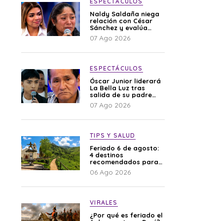
ESPECTÁCULOS
Naldy Saldaña niega
relación con César
Sánchez y evalúa
denunciar a su
07 Ago 2026
esposa: “Es una
difamación”
ESPECTÁCULOS
Óscar Junior liderará
La Bella Luz tras
salida de su padre
por polémica con
07 Ago 2026
Naldy Saldaña
TIPS Y SALUD
Feriado 6 de agosto:
4 destinos
recomendados para
disfrutar el descanso
06 Ago 2026
VIRALES
¿Por qué es feriado el