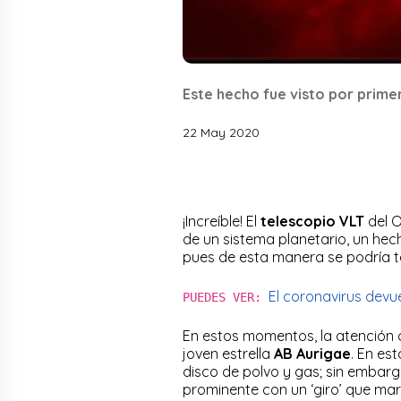
Este hecho fue visto por primer
22 May 2020
¡Increíble! El
telescopio
VLT
del O
de un sistema planetario, un hec
pues de esta manera se podría te
El coronavirus devu
PUEDES VER:
En estos momentos, la atención 
joven estrella
AB Aurigae
. En es
disco de polvo y gas; sin embar
prominente con un ‘giro’ que mar