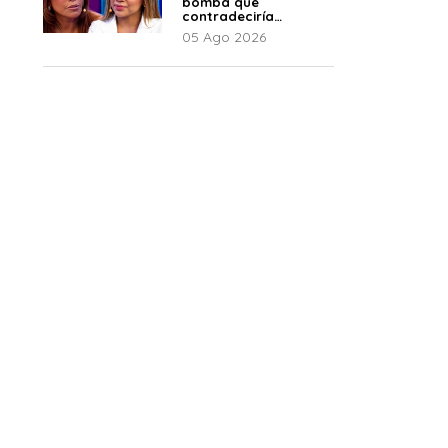
bomba que
contradeciría
comunicado de La
05 Ago 2026
Bella Luz: “Hay un
audio”