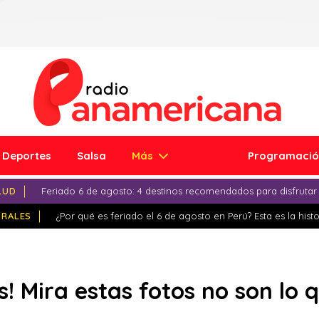
Deportes
Salsa
Más
Programaci
LUD
Feriado 6 de agosto: 4 destinos recomendados para disfrutar
IRALES
¿Por qué es feriado el 6 de agosto en Perú? Esta es la histo
s! Mira estas fotos no son lo