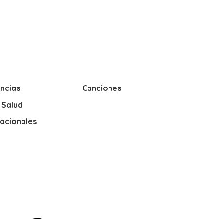
ncias
Canciones
y Salud
nacionales