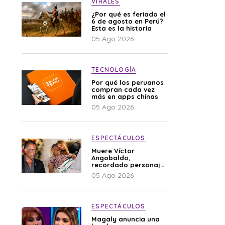
VIRALES
¿Por qué es feriado el
6 de agosto en Perú?
Esta es la historia
05 Ago 2026
TECNOLOGÍA
Por qué los peruanos
compran cada vez
más en apps chinas
05 Ago 2026
ESPECTÁCULOS
Muere Víctor
Angobaldo,
recordado personaje
de la farándula y
05 Ago 2026
expareja de Shirley
Cherres
ESPECTÁCULOS
Magaly anuncia una