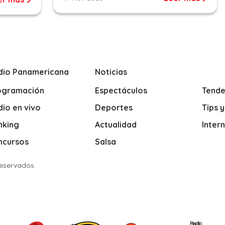
dio Panamericana
Noticias
ogramación
Espectáculos
Tende
io en vivo
Deportes
Tips 
nking
Actualidad
Inter
ncursos
Salsa
Reservados.