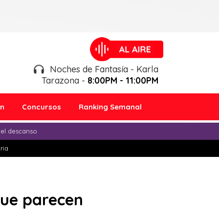
Noches de Fantasía - Karla
Tarazona -
8:00PM - 11:00PM
ón
Concursos
Ranking Semanal
 el descanso
ria
 que parecen