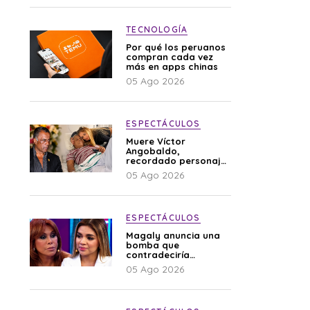
TECNOLOGÍA
Por qué los peruanos
compran cada vez
más en apps chinas
05 Ago 2026
ESPECTÁCULOS
Muere Víctor
Angobaldo,
recordado personaje
de la farándula y
05 Ago 2026
expareja de Shirley
Cherres
ESPECTÁCULOS
Magaly anuncia una
bomba que
contradeciría
comunicado de La
05 Ago 2026
Bella Luz: “Hay un
audio”