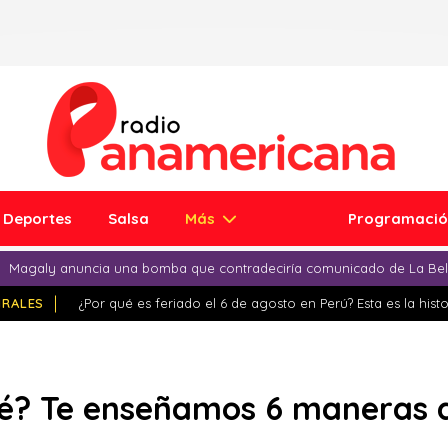
Deportes
Salsa
Más
Programaci
Magaly anuncia una bomba que contradeciría comunicado de La Bell
IRALES
¿Por qué es feriado el 6 de agosto en Perú? Esta es la histo
fé? Te enseñamos 6 maneras d