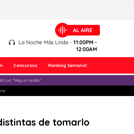
La Noche Más Linda -
11:00PM -
12:00AM
ón
Concursos
Ranking Semanal
a Luz: “Hay un audio”
ria
istintas de tomarlo