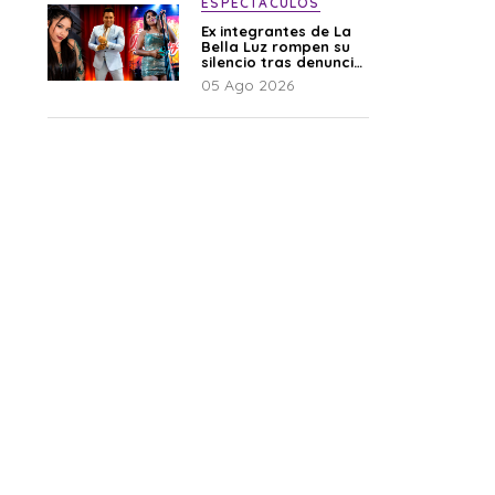
ESPECTÁCULOS
Ex integrantes de La
Bella Luz rompen su
silencio tras denuncia
de Naldy: “Todo el
05 Ago 2026
mundo lo sabía”