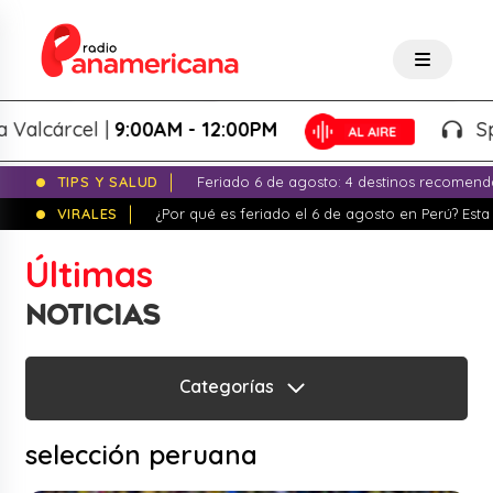
rcel |
9:00AM - 12:00PM
Splash! -
TIPS Y SALUD
Feriado 6 de agosto: 4 destinos recomend
VIRALES
¿Por qué es feriado el 6 de agosto en Perú? Esta 
Últimas
NOTICIAS
Categorías
selección peruana