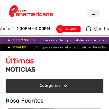
ho" |
1:00PM - 4:00PM
Que fluya l
TIPS Y SALUD
Feriado 6 de agosto: 4 destinos recomend
VIRALES
¿Por qué es feriado el 6 de agosto en Perú? Esta 
Últimas
NOTICIAS
Categorías
Rosa Fuentes