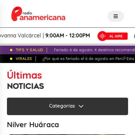
vanna Valcárcel |
9:00AM - 12:00PM
TIPS Y SALUD
Feriado 6 de agosto: 4 destinos recomend
VIRALES
¿Por qué es feriado el 6 de agosto en Perú? Esta 
Últimas
NOTICIAS
Categorías
Nilver Huáraca