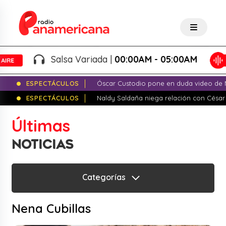
Salsa Variada |
00:00AM - 05:00AM
ESPECTÁCULOS
Óscar Custodio pone en duda video de N
ESPECTÁCULOS
Naldy Saldaña niega relación con César
Últimas
NOTICIAS
Categorías
Nena Cubillas