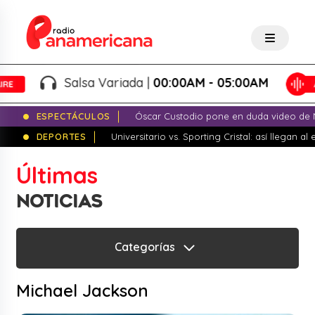
Salsa Variada |
00:00AM - 05:00AM
ESPECTÁCULOS
Óscar Custodio pone en duda video de N
DEPORTES
Universitario vs. Sporting Cristal: así llegan a
Últimas
NOTICIAS
Categorías
Michael Jackson