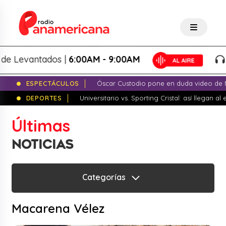
ntados |
6:00AM - 9:00AM
Lo Mejo
ESPECTÁCULOS
Óscar Custodio pone en duda video de N
DEPORTES
Universitario vs. Sporting Cristal: así llegan a
Últimas
NOTICIAS
Categorías
Macarena Vélez