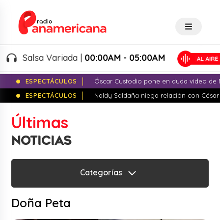
Salsa Variada |
00:00AM - 05:00AM
ESPECTÁCULOS
Óscar Custodio pone en duda video de N
ESPECTÁCULOS
Naldy Saldaña niega relación con César
Últimas
NOTICIAS
Categorías
Doña Peta