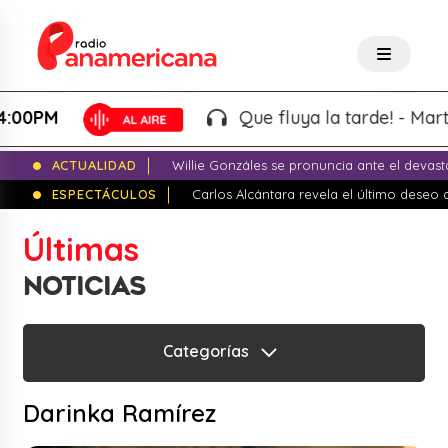
Que fluya la tarde! - Martin "El Wacho" |
1:00PM 
ACTUALIDAD
Willie Gonzáles se pronuncia ante el devas
ESPECTÁCULOS
Carlos Alcántara revela el último dese
Últimas
NOTICIAS
Categorías
Darinka Ramírez