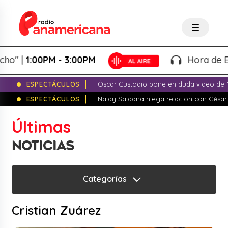
 |
1:00PM - 3:00PM
Hora de Empre
ESPECTÁCULOS
Óscar Custodio pone en duda video de N
ESPECTÁCULOS
Naldy Saldaña niega relación con César
Últimas
NOTICIAS
Categorías
Cristian Zuárez