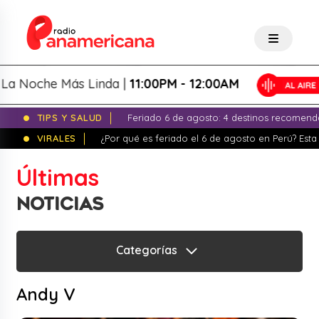
 Noche Más Linda |
11:00PM - 12:00AM
TIPS Y SALUD
Feriado 6 de agosto: 4 destinos recomend
VIRALES
¿Por qué es feriado el 6 de agosto en Perú? Esta 
Últimas
NOTICIAS
Categorías
Andy V