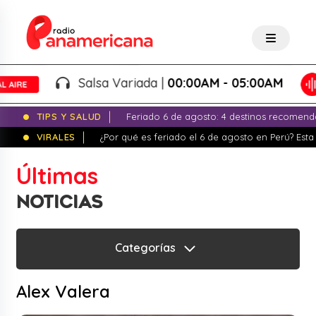
Salsa Variada |
00:00AM - 05:00AM
TIPS Y SALUD
Feriado 6 de agosto: 4 destinos recomend
VIRALES
¿Por qué es feriado el 6 de agosto en Perú? Esta 
Últimas
NOTICIAS
Categorías
Alex Valera