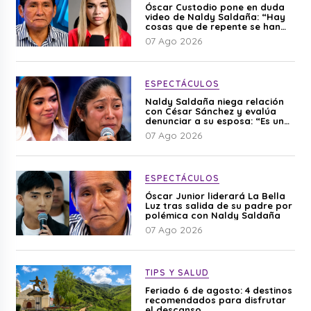
Óscar Custodio pone en duda
video de Naldy Saldaña: “Hay
cosas que de repente se han
editado”
07 Ago 2026
ESPECTÁCULOS
Naldy Saldaña niega relación
con César Sánchez y evalúa
denunciar a su esposa: “Es una
difamación”
07 Ago 2026
ESPECTÁCULOS
Óscar Junior liderará La Bella
Luz tras salida de su padre por
polémica con Naldy Saldaña
07 Ago 2026
TIPS Y SALUD
Feriado 6 de agosto: 4 destinos
recomendados para disfrutar
el descanso