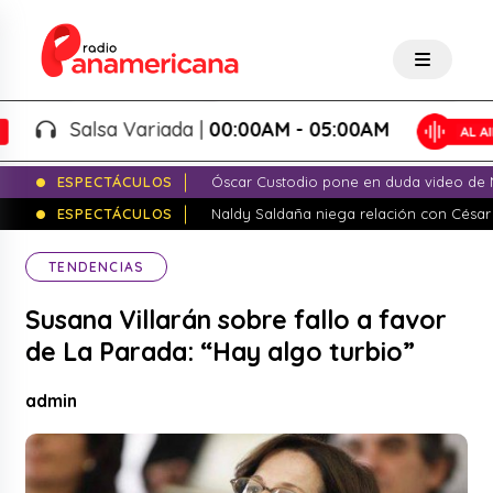
Salsa Variada |
00:00AM - 05:00AM
ESPECTÁCULOS
Óscar Custodio pone en duda video de N
ESPECTÁCULOS
Naldy Saldaña niega relación con César
TENDENCIAS
Susana Villarán sobre fallo a favor
de La Parada: “Hay algo turbio”
admin