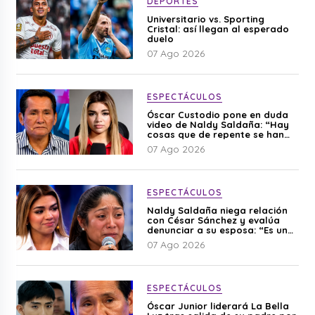
DEPORTES
Universitario vs. Sporting
Cristal: así llegan al esperado
duelo
07 Ago 2026
ESPECTÁCULOS
Óscar Custodio pone en duda
video de Naldy Saldaña: “Hay
cosas que de repente se han
editado”
07 Ago 2026
ESPECTÁCULOS
Naldy Saldaña niega relación
con César Sánchez y evalúa
denunciar a su esposa: “Es una
difamación”
07 Ago 2026
ESPECTÁCULOS
Óscar Junior liderará La Bella