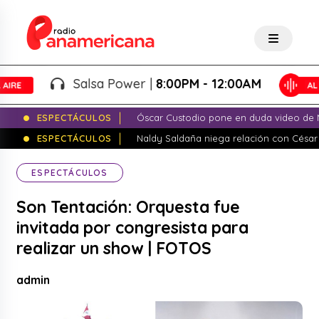
Salsa Power |
8:00PM - 12:00AM
ESPECTÁCULOS
Óscar Custodio pone en duda video de N
ESPECTÁCULOS
Naldy Saldaña niega relación con César
ESPECTÁCULOS
Son Tentación: Orquesta fue
invitada por congresista para
realizar un show | FOTOS
admin