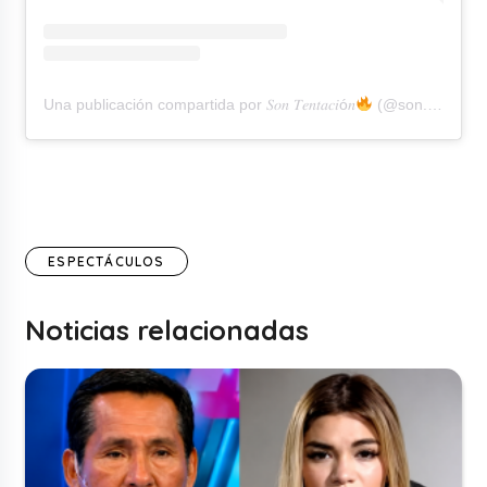
Una publicación compartida por 𝑆𝑜𝑛 𝑇𝑒𝑛𝑡𝑎𝑐𝑖ó𝑛
(@son.tentacion)
ESPECTÁCULOS
Noticias relacionadas