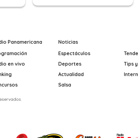
dio Panamericana
Noticias
ogramación
Espectáculos
Tende
io en vivo
Deportes
Tips 
nking
Actualidad
Inter
ncursos
Salsa
Reservados.