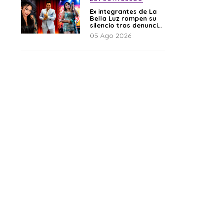
Ex integrantes de La
Bella Luz rompen su
silencio tras denuncia
de Naldy: “Todo el
05 Ago 2026
mundo lo sabía”