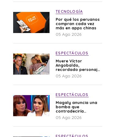
TECNOLOGÍA
Por qué los peruanos
compran cada vez
más en apps chinas
05 Ago 2026
ESPECTÁCULOS
Muere Víctor
Angobaldo,
recordado personaje
de la farándula y
05 Ago 2026
expareja de Shirley
Cherres
ESPECTÁCULOS
Magaly anuncia una
bomba que
contradeciría
comunicado de La
05 Ago 2026
Bella Luz: “Hay un
audio”
ESPECTÁCULOS