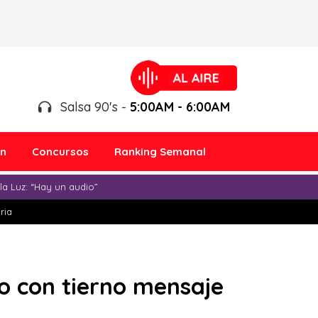
Salsa 90's -
5:00AM - 6:00AM
ón
Concursos
Ranking Semanal
a Luz: “Hay un audio”
ria
o con tierno mensaje