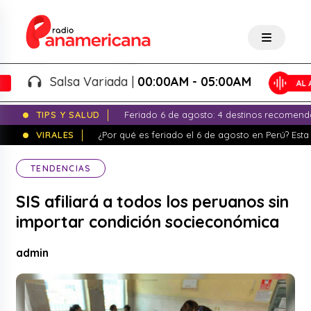
Salsa Variada |
00:00AM - 05:00AM
TIPS Y SALUD
Feriado 6 de agosto: 4 destinos recomend
VIRALES
¿Por qué es feriado el 6 de agosto en Perú? Esta 
TENDENCIAS
SIS afiliará a todos los peruanos sin
importar condición socieconómica
admin