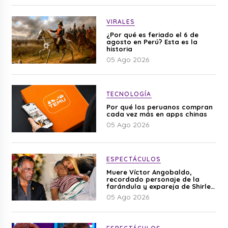
VIRALES
¿Por qué es feriado el 6 de
agosto en Perú? Esta es la
historia
05 Ago 2026
TECNOLOGÍA
Por qué los peruanos compran
cada vez más en apps chinas
05 Ago 2026
ESPECTÁCULOS
Muere Víctor Angobaldo,
recordado personaje de la
farándula y expareja de Shirley
Cherres
05 Ago 2026