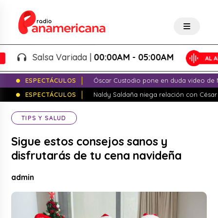
Salsa Variada |
00:00AM - 05:00AM
ESPECTÁCULOS
Óscar Custodio pone en duda video de N
ESPECTÁCULOS
Naldy Saldaña niega relación con César
TIPS Y SALUD
Sigue estos consejos sanos y
disfrutarás de tu cena navideña
admin