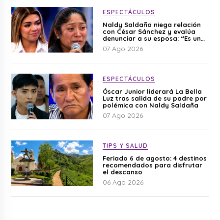
ESPECTÁCULOS
Naldy Saldaña niega relación
con César Sánchez y evalúa
denunciar a su esposa: “Es una
difamación”
07 Ago 2026
ESPECTÁCULOS
Óscar Junior liderará La Bella
Luz tras salida de su padre por
polémica con Naldy Saldaña
07 Ago 2026
TIPS Y SALUD
Feriado 6 de agosto: 4 destinos
recomendados para disfrutar
el descanso
06 Ago 2026