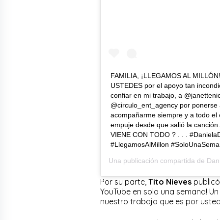
FAMILIA, ¡LLEGAMOS AL MILLÓN!
USTEDES por el apoyo tan incondic
confiar en mi trabajo, a @janetten
@circulo_ent_agency por ponerse 
acompañarme siempre y a todo el 
empuje desde que salió la canc
VIENE CON TODO ? . . . #DanielaD
#LlegamosAlMillon #SoloUnaSema
Una publicación compartida de
Dani
Por su parte,
Tito Nieves
publicó
YouTube en solo una semana! Un 
nuestro trabajo que es por usted