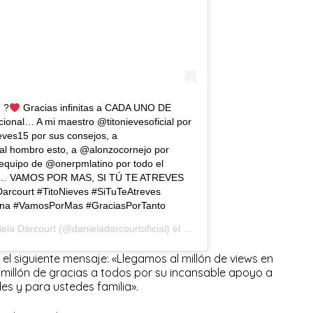
 ?
Gracias infinitas a CADA UNO DE
ional… A mi maestro @titonievesoficial por
ieves15 por sus consejos, a
al hombro esto, a @alonzocornejo por
equipo de @onerpmlatino por todo el
ión… VAMOS POR MAS, SI TÚ TE ATREVES
arcourt #TitoNieves #SiTuTeAtreves
na #VamosPorMas #GraciasPorTanto
ela Darcourt
(@danieladarcourtoficial) el
17 Jul, 2020 a las 6:42 PDT
 el siguiente mensaje: «Llegamos al millón de views en
millón de gracias a todos por su incansable apoyo a
es y para ustedes familia».