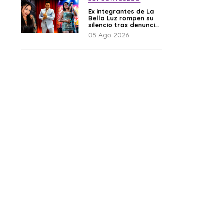
Ex integrantes de La
Bella Luz rompen su
silencio tras denuncia
de Naldy: “Todo el
05 Ago 2026
mundo lo sabía”