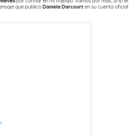
 Nieves
por confiar en mi trabajo. Vamos por más,
Si tú te
mensaje que publicó
Daniela Darcourt
en su cuenta oficial
m