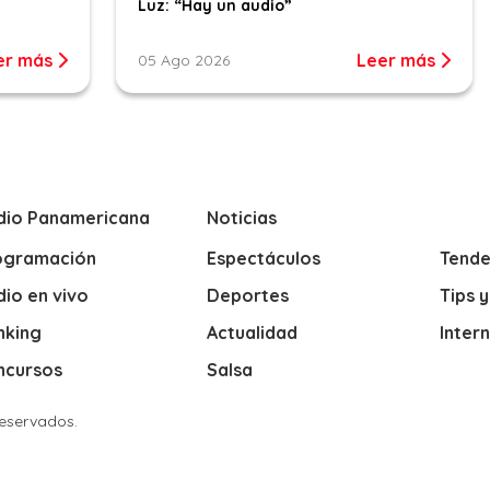
Luz: “Hay un audio”
er más
Leer más
05 Ago 2026
dio Panamericana
Noticias
ogramación
Espectáculos
Tende
io en vivo
Deportes
Tips 
nking
Actualidad
Inter
ncursos
Salsa
Reservados.