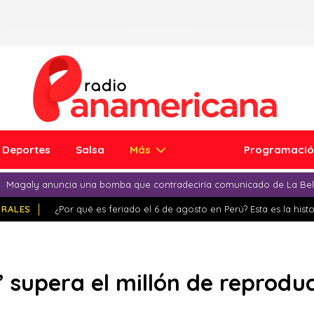
Deportes
Salsa
Más
Programaci
Magaly anuncia una bomba que contradeciría comunicado de La Bell
IRALES
¿Por qué es feriado el 6 de agosto en Perú? Esta es la histo
s’ supera el millón de reprod