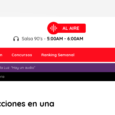
Salsa 90's -
5:00AM - 6:00AM
ón
Concursos
Ranking Semanal
a Luz: “Hay un audio”
ria
ucciones en una