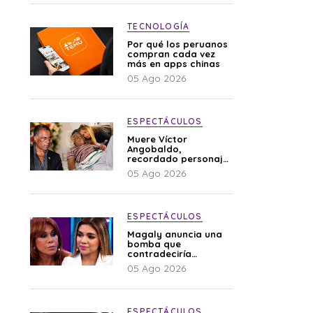
TECNOLOGÍA
Por qué los peruanos
compran cada vez
más en apps chinas
05 Ago 2026
ESPECTÁCULOS
Muere Víctor
Angobaldo,
recordado personaje
de la farándula y
05 Ago 2026
expareja de Shirley
Cherres
ESPECTÁCULOS
Magaly anuncia una
bomba que
contradeciría
comunicado de La
05 Ago 2026
Bella Luz: “Hay un
audio”
ESPECTÁCULOS