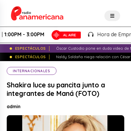
00PM - 3:00PM
Hora de Emprender
ESPECTÁCULOS
Óscar Custodio pone en duda video de N
ESPECTÁCULOS
Naldy Saldaña niega relación con César
INTERNACIONALES
Shakira luce su pancita junto a
integrantes de Maná (FOTO)
admin