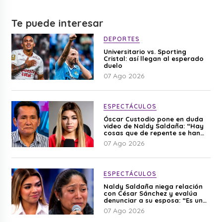
Te puede interesar
DEPORTES
Universitario vs. Sporting
Cristal: así llegan al esperado
duelo
07 Ago 2026
ESPECTÁCULOS
Óscar Custodio pone en duda
video de Naldy Saldaña: “Hay
cosas que de repente se han
editado”
07 Ago 2026
ESPECTÁCULOS
Naldy Saldaña niega relación
con César Sánchez y evalúa
denunciar a su esposa: “Es una
difamación”
07 Ago 2026