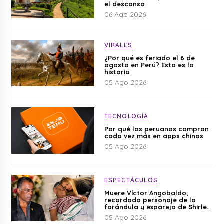
el descanso
06 Ago 2026
VIRALES
¿Por qué es feriado el 6 de
agosto en Perú? Esta es la
historia
05 Ago 2026
TECNOLOGÍA
Por qué los peruanos compran
cada vez más en apps chinas
05 Ago 2026
ESPECTÁCULOS
Muere Víctor Angobaldo,
recordado personaje de la
farándula y expareja de Shirley
Cherres
05 Ago 2026