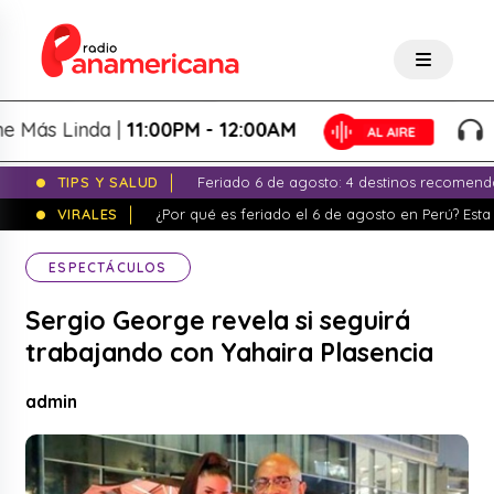
s Linda |
11:00PM - 12:00AM
La N
TIPS Y SALUD
Feriado 6 de agosto: 4 destinos recomend
VIRALES
¿Por qué es feriado el 6 de agosto en Perú? Esta 
ESPECTÁCULOS
Sergio George revela si seguirá
trabajando con Yahaira Plasencia
admin