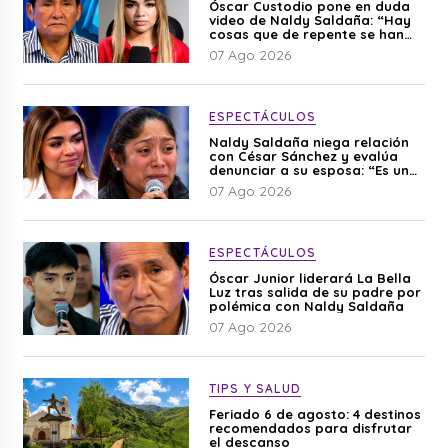
Óscar Custodio pone en duda
video de Naldy Saldaña: “Hay
cosas que de repente se han
editado”
07 Ago 2026
ESPECTÁCULOS
Naldy Saldaña niega relación
con César Sánchez y evalúa
denunciar a su esposa: “Es una
difamación”
07 Ago 2026
ESPECTÁCULOS
Óscar Junior liderará La Bella
Luz tras salida de su padre por
polémica con Naldy Saldaña
07 Ago 2026
TIPS Y SALUD
Feriado 6 de agosto: 4 destinos
recomendados para disfrutar
el descanso