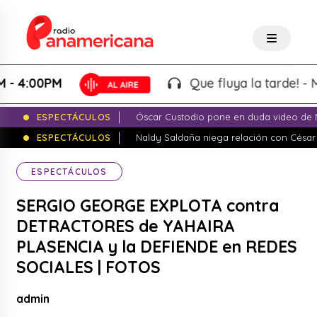
00PM
Que fluya la tarde! - Martin
ESPECTÁCULOS
Óscar Custodio pone en duda video de N
ESPECTÁCULOS
Naldy Saldaña niega relación con César
ESPECTÁCULOS
SERGIO GEORGE EXPLOTA contra
DETRACTORES de YAHAIRA
PLASENCIA y la DEFIENDE en REDES
SOCIALES | FOTOS
admin