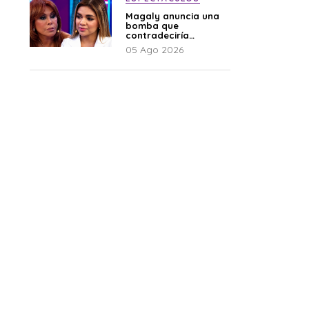
Magaly anuncia una
bomba que
contradeciría
comunicado de La
05 Ago 2026
Bella Luz: “Hay un
audio”