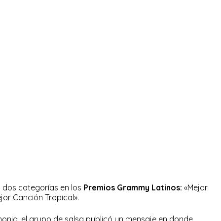
 dos categorías en los
Premios Grammy Latinos:
«Mejor
jor Canción Tropical».
monia, el grupo de salsa publicó un mensaje en donde