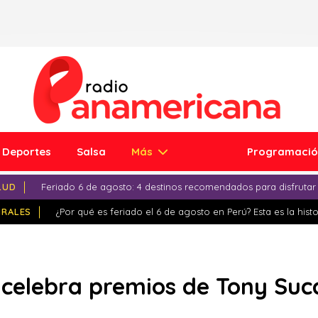
Deportes
Salsa
Más
Programaci
LUD
Feriado 6 de agosto: 4 destinos recomendados para disfrutar
IRALES
¿Por qué es feriado el 6 de agosto en Perú? Esta es la histo
 celebra premios de Tony Su