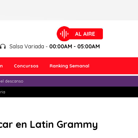
Salsa Variada -
00:00AM - 05:00AM
ón
Concursos
Ranking Semanal
 el descanso
ria
ccar en Latin Grammy