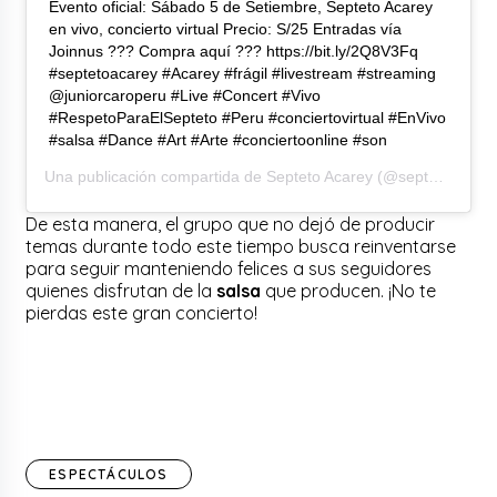
Evento oficial: Sábado 5 de Setiembre, Septeto Acarey
en vivo, concierto virtual Precio: S/25 Entradas vía
Joinnus ??? Compra aquí ??? https://bit.ly/2Q8V3Fq
#septetoacarey #Acarey #frágil #livestream #streaming
@juniorcaroperu #Live #Concert #Vivo
#RespetoParaElSepteto #Peru #conciertovirtual #EnVivo
#salsa #Dance #Art #Arte #conciertoonline #son
Una publicación compartida de
Septeto Acarey
(@septetoacarey) el
De esta manera, el grupo que no dejó de producir
temas durante todo este tiempo busca reinventarse
para seguir manteniendo felices a sus seguidores
quienes disfrutan de la
salsa
que producen. ¡No te
pierdas este gran concierto!
ESPECTÁCULOS