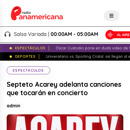
Salsa Variada |
00:00AM - 05:00AM
ESPECTÁCULOS
Óscar Custodio pone en duda video de N
DEPORTES
Universitario vs. Sporting Cristal: así llegan a
ESPECTÁCULOS
Septeto Acarey adelanta canciones
que tocarán en concierto
admin