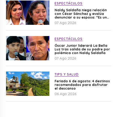
ESPECTÁCULOS
Naldy Saldaña niega relación
con César Sánchez y evalúa
denunciar a su esposa: “Es una
difamación”
07 Ago 2026
ESPECTÁCULOS
Óscar Junior liderará La Bella
Luz tras salida de su padre por
polémica con Naldy Saldaña
07 Ago 2026
TIPS Y SALUD
Feriado 6 de agosto: 4 destinos
recomendados para disfrutar
el descanso
06 Ago 2026