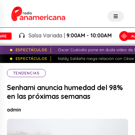
Salsa Variada |
9:00AM - 10:00AM
ESPECTÁCULOS
Óscar Custodio pone en duda video de N
ESPECTÁCULOS
Naldy Saldaña niega relación con César
TENDENCIAS
Senhami anuncia humedad del 98%
en las próximas semanas
admin