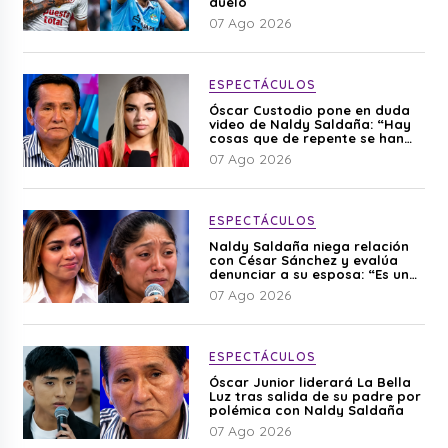
duelo
07 Ago 2026
ESPECTÁCULOS
Óscar Custodio pone en duda
video de Naldy Saldaña: “Hay
cosas que de repente se han
editado”
07 Ago 2026
ESPECTÁCULOS
Naldy Saldaña niega relación
con César Sánchez y evalúa
denunciar a su esposa: “Es una
difamación”
07 Ago 2026
ESPECTÁCULOS
Óscar Junior liderará La Bella
Luz tras salida de su padre por
polémica con Naldy Saldaña
07 Ago 2026