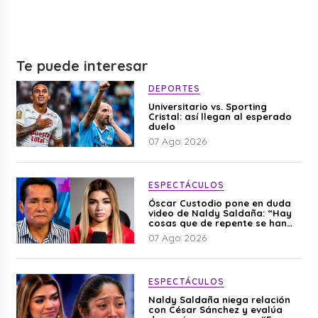
Te puede interesar
DEPORTES
Universitario vs. Sporting
Cristal: así llegan al esperado
duelo
07 Ago 2026
ESPECTÁCULOS
Óscar Custodio pone en duda
video de Naldy Saldaña: “Hay
cosas que de repente se han
editado”
07 Ago 2026
ESPECTÁCULOS
Naldy Saldaña niega relación
con César Sánchez y evalúa