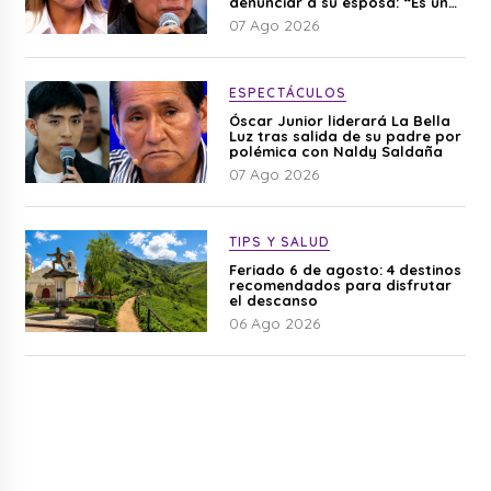
denunciar a su esposa: “Es una
difamación”
07 Ago 2026
ESPECTÁCULOS
Óscar Junior liderará La Bella
Luz tras salida de su padre por
polémica con Naldy Saldaña
07 Ago 2026
TIPS Y SALUD
Feriado 6 de agosto: 4 destinos
recomendados para disfrutar
el descanso
06 Ago 2026