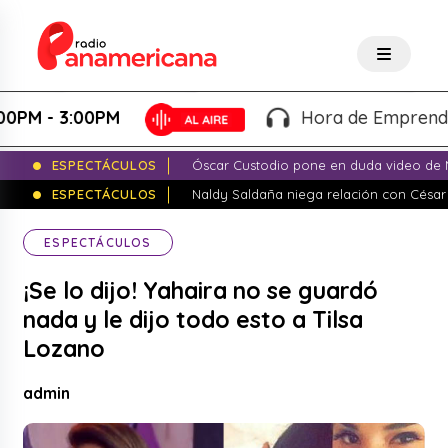
 - 3:00PM
Hora de Emprender - Ma
ESPECTÁCULOS
Óscar Custodio pone en duda video de N
ESPECTÁCULOS
Naldy Saldaña niega relación con César
ESPECTÁCULOS
¡Se lo dijo! Yahaira no se guardó
nada y le dijo todo esto a Tilsa
Lozano
admin