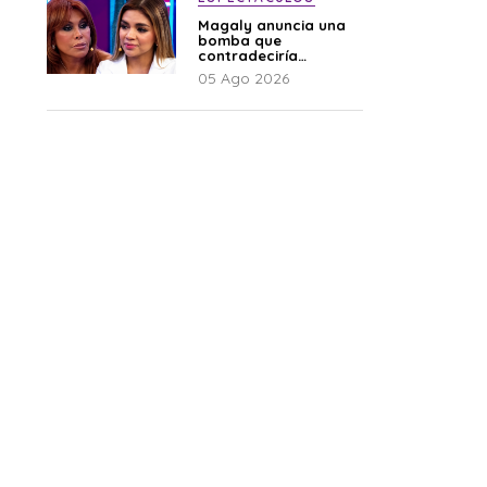
Magaly anuncia una
bomba que
contradeciría
comunicado de La
05 Ago 2026
Bella Luz: “Hay un
audio”