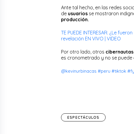
Ante tal hecho, en las redes soci
de
usuarios
se mostraron indign
producción.
TE PUEDE INTERESAR: ¿Le fueron
revelación EN VIVO | VIDEO
Por otro lado, otros
cibernauta
es cronometrado y no se puede 
@kevinurbinacas
#peru
#tiktok
#f
ESPECTÁCULOS