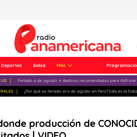
Deportes
Salsa
Más
Programaci
LUD
Feriado 6 de agosto: 4 destinos recomendados para disfrutar
IRALES
¿Por qué es feriado el 6 de agosto en Perú? Esta es la histo
O donde producción de CONOC
itados | VIDEO