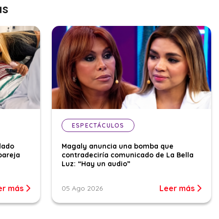
as
ESPECTÁCULOS
dado
Magaly anuncia una bomba que
pareja
contradeciría comunicado de La Bella
Luz: “Hay un audio”
er más
Leer más
05 Ago 2026