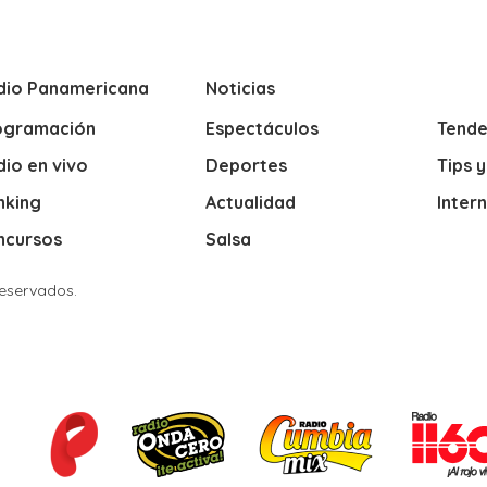
dio Panamericana
Noticias
ogramación
Espectáculos
Tende
io en vivo
Deportes
Tips 
nking
Actualidad
Inter
ncursos
Salsa
Reservados.