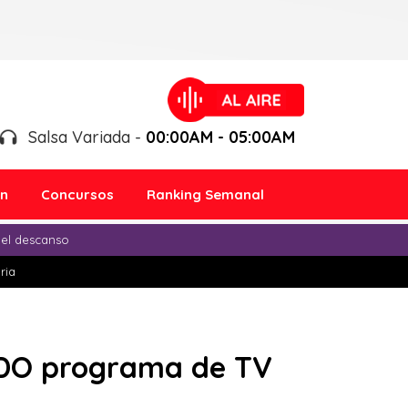
Salsa Variada -
00:00AM - 05:00AM
ón
Concursos
Ranking Semanal
 el descanso
ria
IDO programa de TV