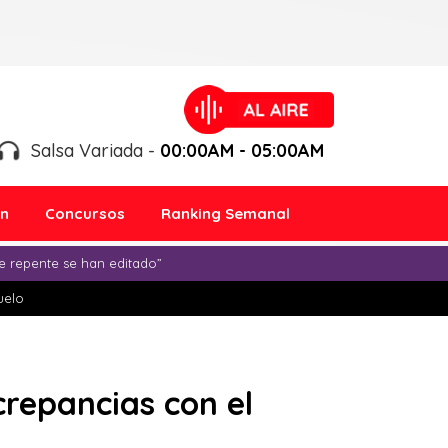
Salsa Variada -
00:00AM - 05:00AM
ón
Concursos
Ranking Semanal
e repente se han editado”
duelo
crepancias con el