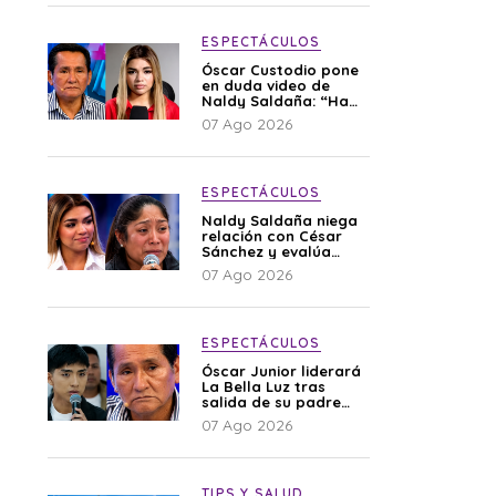
ESPECTÁCULOS
Óscar Custodio pone
en duda video de
Naldy Saldaña: “Hay
cosas que de repente
07 Ago 2026
se han editado”
ESPECTÁCULOS
Naldy Saldaña niega
relación con César
Sánchez y evalúa
denunciar a su
07 Ago 2026
esposa: “Es una
difamación”
ESPECTÁCULOS
Óscar Junior liderará
La Bella Luz tras
salida de su padre
por polémica con
07 Ago 2026
Naldy Saldaña
TIPS Y SALUD