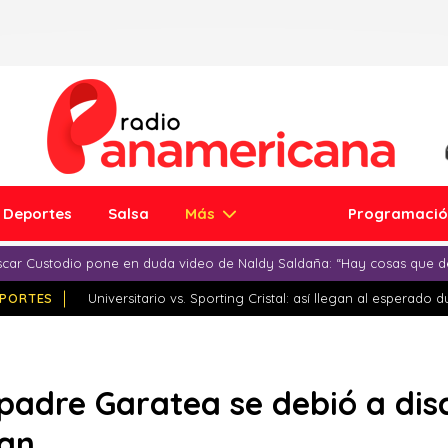
Deportes
Salsa
Más
Programaci
car Custodio pone en duda video de Naldy Saldaña: “Hay cosas que d
PORTES
Universitario vs. Sporting Cristal: así llegan al esperado 
padre Garatea se debió a dis
man