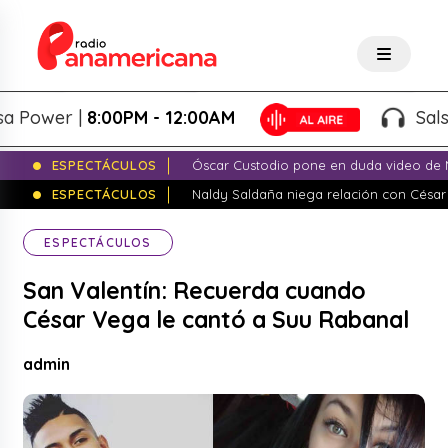
ower |
8:00PM - 12:00AM
Salsa P
ESPECTÁCULOS
Óscar Custodio pone en duda video de N
ESPECTÁCULOS
Naldy Saldaña niega relación con César
ESPECTÁCULOS
San Valentín: Recuerda cuando
César Vega le cantó a Suu Rabanal
admin