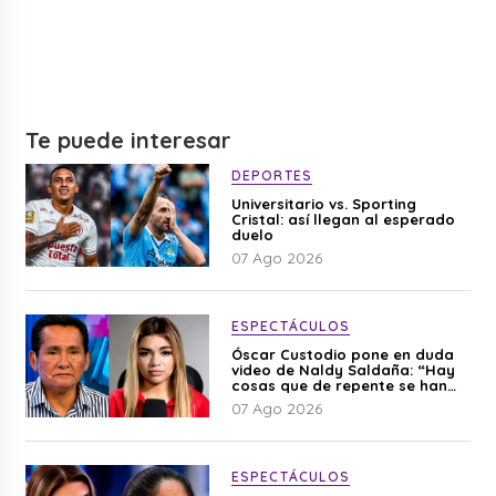
Te puede interesar
DEPORTES
Universitario vs. Sporting
Cristal: así llegan al esperado
duelo
07 Ago 2026
ESPECTÁCULOS
Óscar Custodio pone en duda
video de Naldy Saldaña: “Hay
cosas que de repente se han
editado”
07 Ago 2026
ESPECTÁCULOS