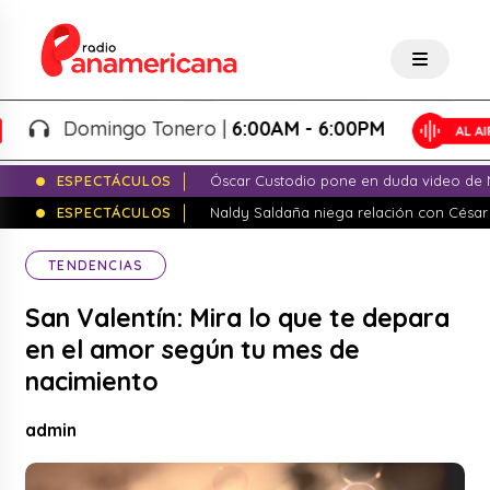
Domingo Tonero |
6:00AM - 6:00PM
ESPECTÁCULOS
Óscar Custodio pone en duda video de N
ESPECTÁCULOS
Naldy Saldaña niega relación con César
TENDENCIAS
San Valentín: Mira lo que te depara
en el amor según tu mes de
nacimiento
admin