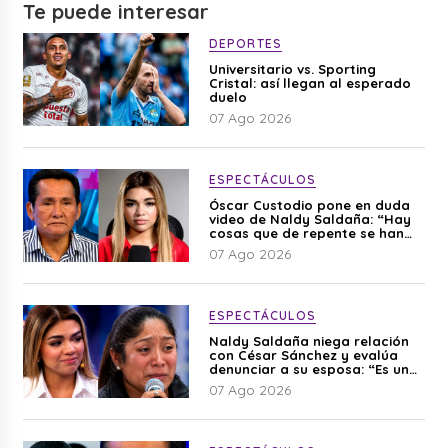
Te puede interesar
DEPORTES
Universitario vs. Sporting
Cristal: así llegan al esperado
duelo
07 Ago 2026
ESPECTÁCULOS
Óscar Custodio pone en duda
video de Naldy Saldaña: “Hay
cosas que de repente se han
editado”
07 Ago 2026
ESPECTÁCULOS
Naldy Saldaña niega relación
con César Sánchez y evalúa
denunciar a su esposa: “Es una
difamación”
07 Ago 2026