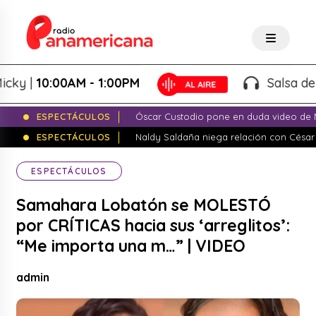
|
10:00AM - 1:00PM
Salsa de Peso
ESPECTÁCULOS
Óscar Custodio pone en duda video de N
ESPECTÁCULOS
Naldy Saldaña niega relación con César
ESPECTÁCULOS
Samahara Lobatón se MOLESTÓ
por CRÍTICAS hacia sus ‘arreglitos’:
“Me importa una m…” | VIDEO
admin