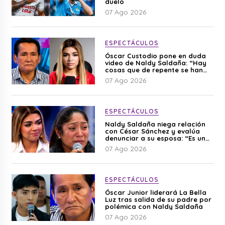
duelo
07 Ago 2026
ESPECTÁCULOS
Óscar Custodio pone en duda
video de Naldy Saldaña: “Hay
cosas que de repente se han
editado”
07 Ago 2026
ESPECTÁCULOS
Naldy Saldaña niega relación
con César Sánchez y evalúa
denunciar a su esposa: “Es una
difamación”
07 Ago 2026
ESPECTÁCULOS
Óscar Junior liderará La Bella
Luz tras salida de su padre por
polémica con Naldy Saldaña
07 Ago 2026