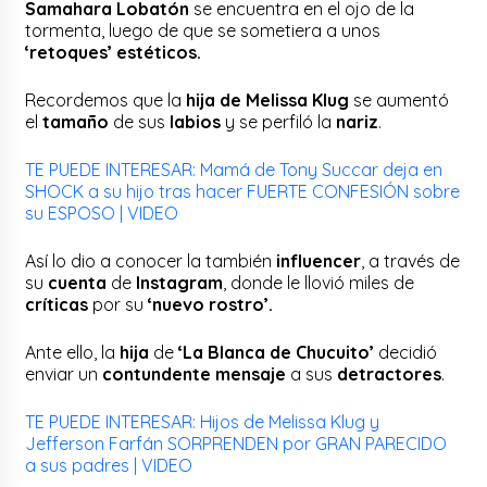
Samahara Lobatón
se encuentra en el ojo de la
tormenta, luego de que se sometiera a unos
‘retoques’ estéticos.
Recordemos que la
hija de Melissa Klug
se aumentó
el
tamaño
de sus
labios
y se perfiló la
nariz
.
TE PUEDE INTERESAR: Mamá de Tony Succar deja en
SHOCK a su hijo tras hacer FUERTE CONFESIÓN sobre
su ESPOSO | VIDEO
Así lo dio a conocer la también
influencer
, a través de
su
cuenta
de
Instagram
, donde le llovió miles de
críticas
por su
‘nuevo rostro’.
Ante ello, la
hija
de
‘La Blanca de Chucuito’
decidió
enviar un
contundente mensaje
a sus
detractores
.
TE PUEDE INTERESAR: Hijos de Melissa Klug y
Jefferson Farfán SORPRENDEN por GRAN PARECIDO
a sus padres | VIDEO